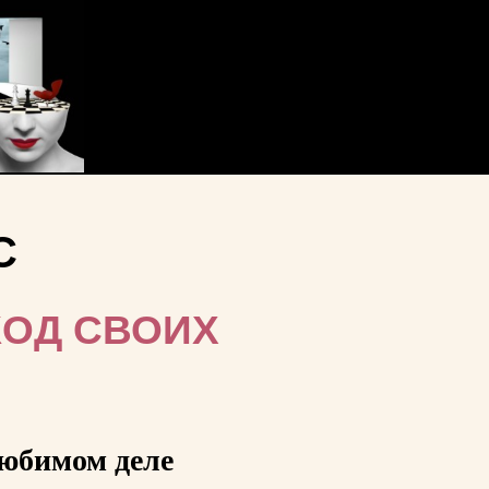
С
КОД СВОИХ
любимом деле