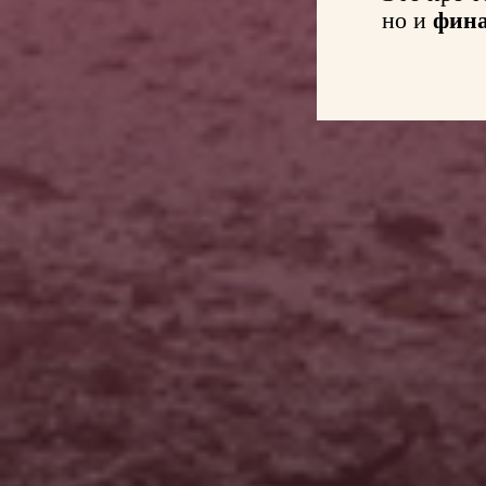
фина
но и