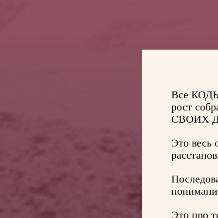
Все КОДЫ
рост соб
СВОИХ Д
Это весь 
расстанов
Последов
понимани
Это про т